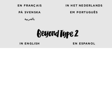
EN FRANÇAIS
IN HET NEDERLANDS
PÅ SVENSKA
EM PORTUGUÊS
بالعربية
IN ENGLISH
EN ESPANOL
AUF DEUTSCH
en Français
in Italiano
Canada (French)
Canada (English)