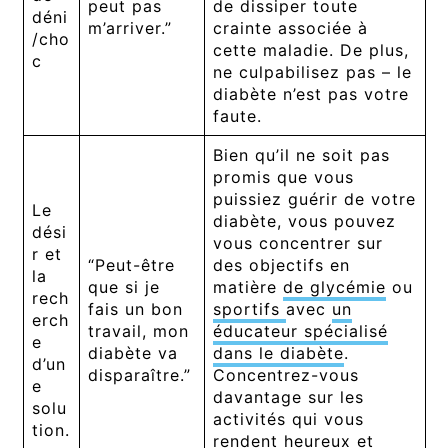
peut pas
de dissiper toute
déni
m’arriver.”
crainte associée à
/cho
cette maladie. De plus,
c
ne culpabilisez pas – le
diabète n’est pas votre
faute.
Bien qu’il ne soit pas
promis que vous
puissiez guérir de votre
Le
diabète, vous pouvez
dési
vous concentrer sur
r et
“Peut-être
des objectifs en
la
que si je
matière
de glycémie
ou
rech
fais un bon
sportifs
avec
un
erch
travail, mon
éducateur spécialisé
e
diabète va
dans le diabète
.
d’un
disparaître.”
Concentrez-vous
e
davantage sur les
solu
activités qui vous
tion.
rendent heureux et